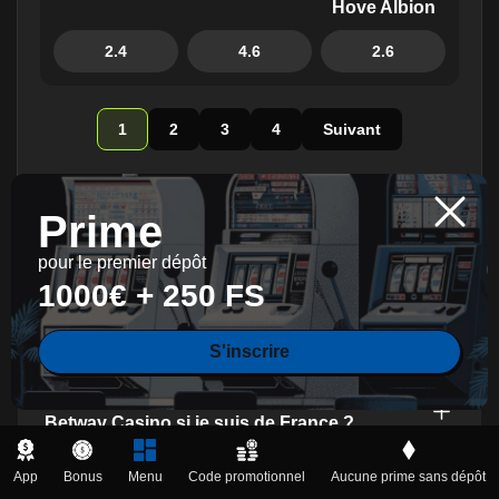
Hove Albion
2.4
4.6
2.6
1
2
3
4
Suivant
Voir plus
Prime
pour le premier dépôt
1000€ + 250 FS
FAQ
S'inscrire
Comment obtenir le bonus sans dépôt
Betway Casino si je suis de France ?
App
Bonus
Menu
Code promotionnel
Aucune prime sans dépôt
Pour le bonus sans dépôt, combien de