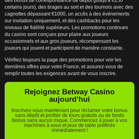
des bonus de correspondance de dépôt (jusqu'à €250
certains jours), des tirages au sort et des tournois avec des
cagnottes dépassant €1000, un accès à des événements
sur invitation uniquement, et des cashbacks pour les
niveaux de fidélité supérieurs. Les promotions continues
du casino sont conçues pour plaire aux joueurs
occasionnels et aux gros joueurs, récompensant les
joueurs qui jouent et participent de manière constante.
Vérifiez toujours la page des promotions pour voir les
dernières offres pour votre France, et assurez-vous de
remplir toutes les exigences avant de vous inscrire.
Rejoignez Betway Casino
aujourd'hui
Inscrivez-vous maintenant pour réclamer votre bonus
sans dépôt et profiter de tours gratuits ou de fonds
bonus sans aucun risque. Commencez à jouer à vos
machines à sous et jeux de table préférés
immédiatement !