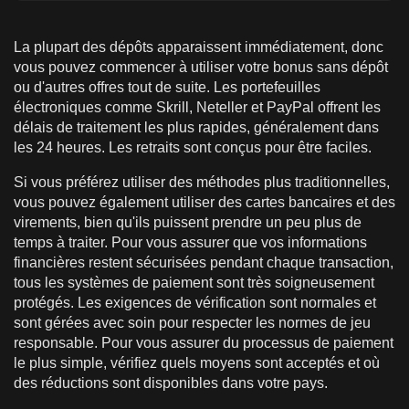
La plupart des dépôts apparaissent immédiatement, donc
vous pouvez commencer à utiliser votre bonus sans dépôt
ou d'autres offres tout de suite. Les portefeuilles
électroniques comme Skrill, Neteller et PayPal offrent les
délais de traitement les plus rapides, généralement dans
les 24 heures. Les retraits sont conçus pour être faciles.
Si vous préférez utiliser des méthodes plus traditionnelles,
vous pouvez également utiliser des cartes bancaires et des
virements, bien qu'ils puissent prendre un peu plus de
temps à traiter. Pour vous assurer que vos informations
financières restent sécurisées pendant chaque transaction,
tous les systèmes de paiement sont très soigneusement
protégés. Les exigences de vérification sont normales et
sont gérées avec soin pour respecter les normes de jeu
responsable. Pour vous assurer du processus de paiement
le plus simple, vérifiez quels moyens sont acceptés et où
des réductions sont disponibles dans votre pays.