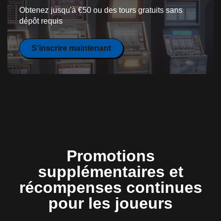
Obtenez jusqu'à €50 ou des tours gratuits sans
dépôt requis
S'inscrire maintenant
Promotions
supplémentaires et
récompenses continues
pour les joueurs