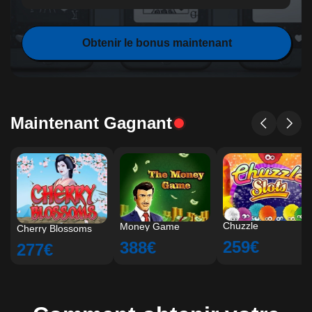
Obtenir le bonus maintenant
Maintenant Gagnant
Chuzzle
Money Game
Cherry Blossoms
259€
388€
277€