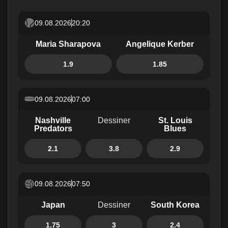
09.08.2026
20:20
Maria Sharapova
Angelique Kerber
1.9
1.85
09.08.2026
07:00
Nashville
Dessiner
St. Louis
Predators
Blues
2.1
3.8
2.9
09.08.2026
07:50
Japan
Dessiner
South Korea
1.75
3
2.4