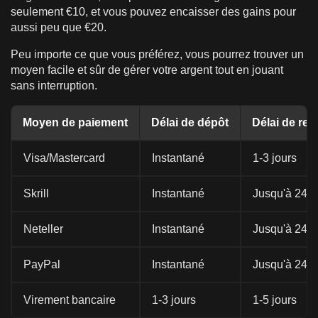
seulement €10, et vous pouvez encaisser des gains pour
aussi peu que €20.
Peu importe ce que vous préférez, vous pourrez trouver un
moyen facile et sûr de gérer votre argent tout en jouant
sans interruption.
Moyen de paiement
Délai de dépôt
Délai de retr
Visa/Mastercard
Instantané
1-3 jours
Skrill
Instantané
Jusqu'à 24 h
Neteller
Instantané
Jusqu'à 24 h
PayPal
Instantané
Jusqu'à 24 h
Virement bancaire
1-3 jours
1-5 jours