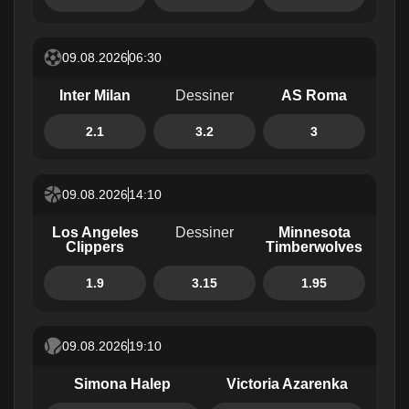
09.08.2026
06:30
Inter Milan
Dessiner
AS Roma
2.1
3.2
3
09.08.2026
14:10
Los Angeles
Dessiner
Minnesota
Clippers
Timberwolves
1.9
3.15
1.95
09.08.2026
19:10
Simona Halep
Victoria Azarenka