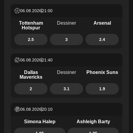
06.08.2026
21:00
Tottenham
Dessiner
Arsenal
Hotspur
2.5
3
2.4
06.08.2026
21:40
Dallas
Dessiner
Phoenix Suns
Mavericks
2
3.1
1.9
06.08.2026
20:10
Simona Halep
Ashleigh Barty