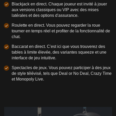
Blackjack en direct. Chaque joueur est invité à jouer
aux versions classiques ou VIP avec des mises
latérales et des options d'assurance.
Roulette en direct. Vous pouvez regarder la roue
tourner en temps réel et profiter de la fonctionnalité de
chat.
Baccarat en direct. C'est ici que vous trouverez des
tables à limite élevée, des variantes squeeze et une
interface de jeu intuitive.
Spectacles de jeux. Vous pouvez participer à des jeux
de style télévisé, tels que Deal or No Deal, Crazy Time
et Monopoly Live.