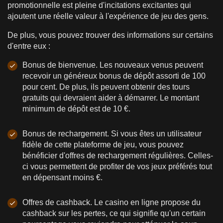
promotionnelle est pleine d'incitations excitantes qui
ajoutent une réelle valeur à l'expérience de jeu des gens.
De plus, vous pouvez trouver des informations sur certains
d'entre eux :
Bonus de bienvenue. Les nouveaux venus peuvent
recevoir un généreux bonus de dépôt assorti de 100
pour cent. De plus, ils peuvent obtenir des tours
gratuits qui devraient aider à démarrer. Le montant
minimum de dépôt est de 10 €.
Bonus de rechargement. Si vous êtes un utilisateur
fidèle de cette plateforme de jeu, vous pouvez
bénéficier d'offres de rechargement régulières. Celles-
ci vous permettent de profiter de vos jeux préférés tout
en dépensant moins €.
Offres de cashback. Le casino en ligne propose du
cashback sur les pertes, ce qui signifie qu'un certain