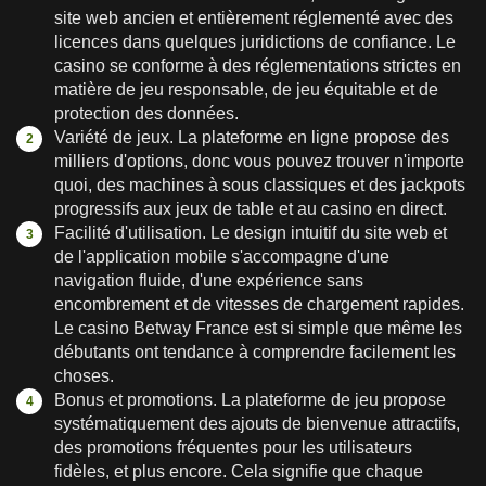
site web ancien et entièrement réglementé avec des
licences dans quelques juridictions de confiance. Le
casino se conforme à des réglementations strictes en
matière de jeu responsable, de jeu équitable et de
protection des données.
Variété de jeux. La plateforme en ligne propose des
milliers d'options, donc vous pouvez trouver n'importe
quoi, des machines à sous classiques et des jackpots
progressifs aux jeux de table et au casino en direct.
Facilité d'utilisation. Le design intuitif du site web et
de l'application mobile s'accompagne d'une
navigation fluide, d'une expérience sans
encombrement et de vitesses de chargement rapides.
Le casino Betway France est si simple que même les
débutants ont tendance à comprendre facilement les
choses.
Bonus et promotions. La plateforme de jeu propose
systématiquement des ajouts de bienvenue attractifs,
des promotions fréquentes pour les utilisateurs
fidèles, et plus encore. Cela signifie que chaque