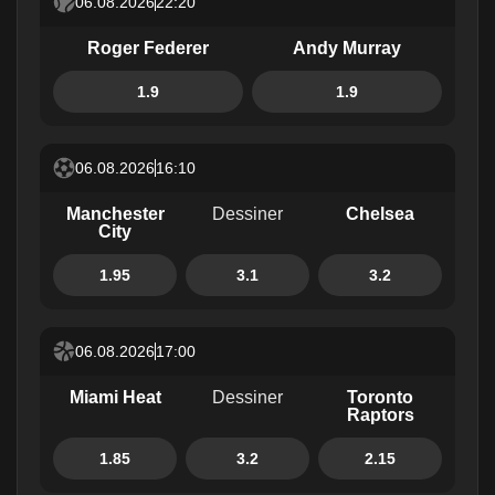
06.08.2026
22:20
Roger Federer
Andy Murray
1.9
1.9
06.08.2026
16:10
Manchester
Dessiner
Chelsea
City
1.95
3.1
3.2
06.08.2026
17:00
Miami Heat
Dessiner
Toronto
Raptors
1.85
3.2
2.15