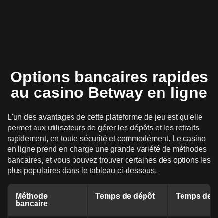
Options bancaires rapides
au casino Betway en ligne
L'un des avantages de cette plateforme de jeu est qu'elle
permet aux utilisateurs de gérer les dépôts et les retraits
rapidement, en toute sécurité et commodément. Le casino
en ligne prend en charge une grande variété de méthodes
bancaires, et vous pouvez trouver certaines des options les
plus populaires dans le tableau ci-dessous.
Méthode
Temps de dépôt
Temps de re
bancaire