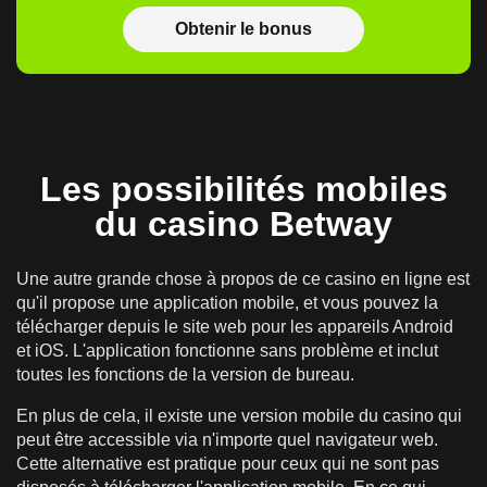
Obtenir le bonus
Les possibilités mobiles
du casino Betway
Une autre grande chose à propos de ce casino en ligne est
qu'il propose une application mobile, et vous pouvez la
télécharger depuis le site web pour les appareils Android
et iOS. L'application fonctionne sans problème et inclut
toutes les fonctions de la version de bureau.
En plus de cela, il existe une version mobile du casino qui
peut être accessible via n'importe quel navigateur web.
Cette alternative est pratique pour ceux qui ne sont pas