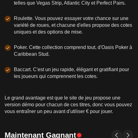
telles que Vegas Strip, Atlantic City et Perfect Pairs.
Roulette. Vous pouvez essayer votre chance sur une
variété de roues, et chacune d'elles propose des cotes
uniques et des options de mise.
Poker. Cette collection comprend tout, d'Oasis Poker à
Caribbean Stud.
Baccart. C'est un jeu rapide, élégant et gratifiant pour
les joueurs qui comprennent les cotes.
Le grand avantage est que le site de jeu propose une
version démo pour chacun de ces titres, donc vous pouvez
vous entraîner un peu avant d'utiliser € pour jouer.
Maintenant Gagnant