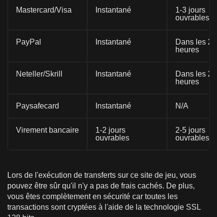
Mastercard/Visa
Instantané
1-3 jours
ouvrables
PayPal
Instantané
Dans les 24
heures
Neteller/Skrill
Instantané
Dans les 24
heures
Paysafecard
Instantané
N/A
Virement bancaire
1-2 jours
2-5 jours
ouvrables
ouvrables
Lors de l'exécution de transferts sur ce site de jeu, vous
pouvez être sûr qu'il n'y a pas de frais cachés. De plus,
vous êtes complètement en sécurité car toutes les
transactions sont cryptées à l'aide de la technologie SSL