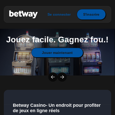
Se connecter
S'inscrire
Jouez facile. Gagnez fou.!
Jouer maintenant
Betway Casino- Un endroit pour profiter
de jeux en ligne réels