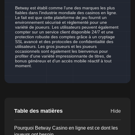
Betway est établi comme l'une des marques les plus
fiables dans l'industrie mondiale des casinos en ligne.
Le fait est que cette plateforme de jeu fournit un
environnement sécurisé et réglementé pour une
variété de joueurs. Les utilisateurs peuvent également
compter sur un service client disponible 24/7 et une
protection robuste des comptes grâce à un cryptage
SSL avancé et des protocoles de confidentialité des
utilisateurs. Les gros joueurs et les joueurs
occasionnels sont également les bienvenus pour
profiter d'une variété impressionnante de titres, de
bonus généreux et d'un accès mobile réactif à tout
moment.
Table des matières
Hide
Pourquoi Betway Casino en ligne est ce dont les
joueurs ont besoin