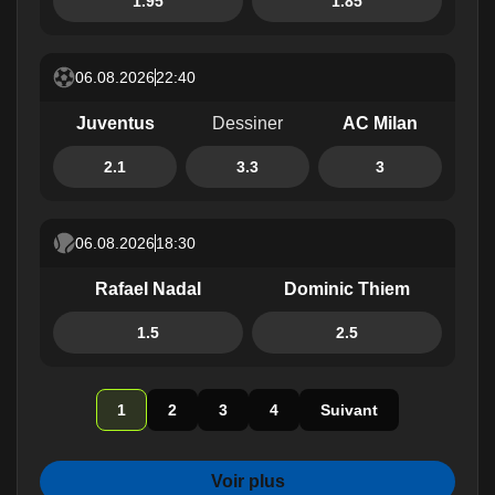
1.95
1.85
06.08.2026
22:40
Juventus
Dessiner
AC Milan
2.1
3.3
3
06.08.2026
18:30
Rafael Nadal
Dominic Thiem
1.5
2.5
1
2
3
4
Suivant
Voir plus