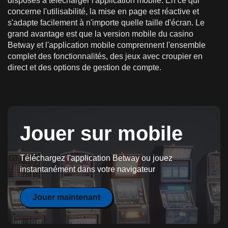
disposés à télécharger l'application mobile. En ce qui
concerne l'utilisabilité, la mise en page est réactive et
s'adapte facilement à n'importe quelle taille d'écran. Le
grand avantage est que la version mobile du casino
Betway et l'application mobile comprennent l'ensemble
complet des fonctionnalités, des jeux avec croupier en
direct et des options de gestion de compte.
Jouer sur mobile
Téléchargez l'application Betway ou jouez
instantanément dans votre navigateur
Jouer maintenant