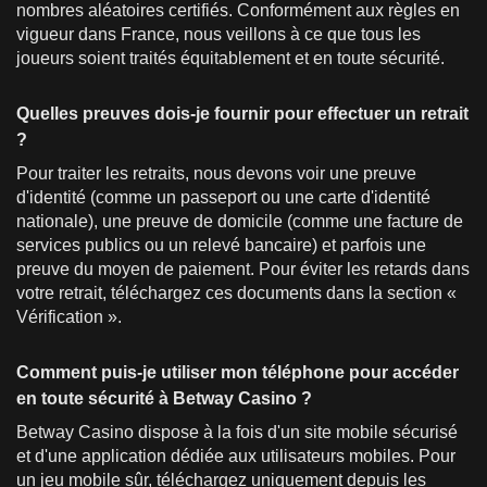
nombres aléatoires certifiés. Conformément aux règles en
vigueur dans France, nous veillons à ce que tous les
joueurs soient traités équitablement et en toute sécurité.
Quelles preuves dois-je fournir pour effectuer un retrait
?
Pour traiter les retraits, nous devons voir une preuve
d'identité (comme un passeport ou une carte d'identité
nationale), une preuve de domicile (comme une facture de
services publics ou un relevé bancaire) et parfois une
preuve du moyen de paiement. Pour éviter les retards dans
votre retrait, téléchargez ces documents dans la section «
Vérification ».
Comment puis-je utiliser mon téléphone pour accéder
en toute sécurité à Betway Casino ?
Betway Casino dispose à la fois d'un site mobile sécurisé
et d'une application dédiée aux utilisateurs mobiles. Pour
un jeu mobile sûr, téléchargez uniquement depuis les