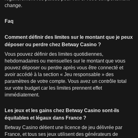
change.
Faq
Comment définir des limites sur le montant que je peux
déposer ou perdre chez Betway Casino ?
Vous pouvez définir des limites quotidiennes,
hebdomadaires ou mensuelles sur le montant que vous
pouvez déposer ou perdre après vous être connecté et
avoir accédé à la section « Jeu responsable » des
paramètres de votre compte. Vous avez un contrôle total
sur votre budget car les limites prennent effet
immédiatement.
Les jeux et les gains chez Betway Casino sont-ils
équitables et légaux dans France ?
Betway Casino détient une licence de jeu délivrée par
France, et tous ses jeux utilisent des générateurs de