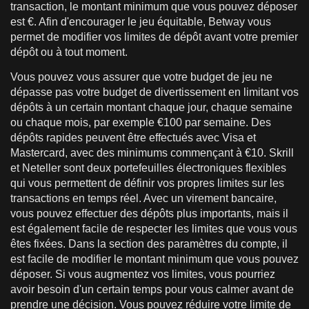
transaction, le montant minimum que vous pouvez déposer
est €. Afin d'encourager le jeu équitable, Betway vous
permet de modifier vos limites de dépôt avant votre premier
dépôt ou à tout moment.
Vous pouvez vous assurer que votre budget de jeu ne
dépasse pas votre budget de divertissement en limitant vos
dépôts à un certain montant chaque jour, chaque semaine
ou chaque mois, par exemple €100 par semaine. Des
dépôts rapides peuvent être effectués avec Visa et
Mastercard, avec des minimums commençant à €10. Skrill
et Neteller sont deux portefeuilles électroniques flexibles
qui vous permettent de définir vos propres limites sur les
transactions en temps réel. Avec un virement bancaire,
vous pouvez effectuer des dépôts plus importants, mais il
est également facile de respecter les limites que vous vous
êtes fixées. Dans la section des paramètres du compte, il
est facile de modifier le montant minimum que vous pouvez
déposer. Si vous augmentez vos limites, vous pourriez
avoir besoin d'un certain temps pour vous calmer avant de
prendre une décision. Vous pouvez réduire votre limite de