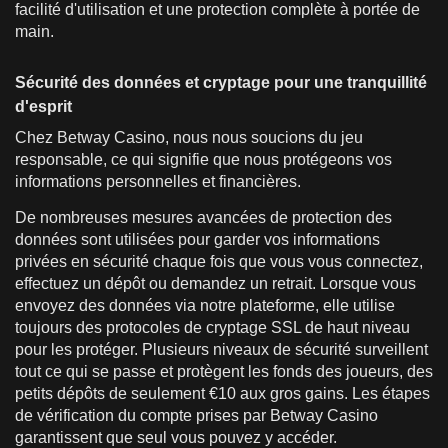
facilité d'utilisation et une protection complète à portée de
main.
Sécurité des données et cryptage pour une tranquillité
d'esprit
Chez Betway Casino, nous nous soucions du jeu
responsable, ce qui signifie que nous protégeons vos
informations personnelles et financières.
De nombreuses mesures avancées de protection des
données sont utilisées pour garder vos informations
privées en sécurité chaque fois que vous vous connectez,
effectuez un dépôt ou demandez un retrait. Lorsque vous
envoyez des données via notre plateforme, elle utilise
toujours des protocoles de cryptage SSL de haut niveau
pour les protéger. Plusieurs niveaux de sécurité surveillent
tout ce qui se passe et protègent les fonds des joueurs, des
petits dépôts de seulement €10 aux gros gains. Les étapes
de vérification du compte prises par Betway Casino
garantissent que seul vous pouvez y accéder.