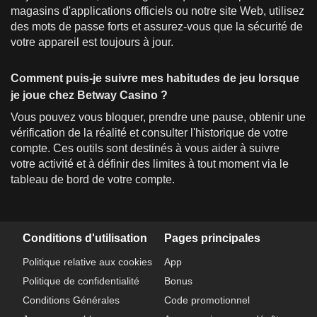
magasins d'applications officiels ou notre site Web, utilisez
des mots de passe forts et assurez-vous que la sécurité de
votre appareil est toujours à jour.
Comment puis-je suivre mes habitudes de jeu lorsque
je joue chez Betway Casino ?
Vous pouvez vous bloquer, prendre une pause, obtenir une
vérification de la réalité et consulter l'historique de votre
compte. Ces outils sont destinés à vous aider à suivre
votre activité et à définir des limites à tout moment via le
tableau de bord de votre compte.
Conditions d'utilisation
Pages principales
Politique relative aux cookies
App
Politique de confidentialité
Bonus
Conditions Générales
Code promotionnel