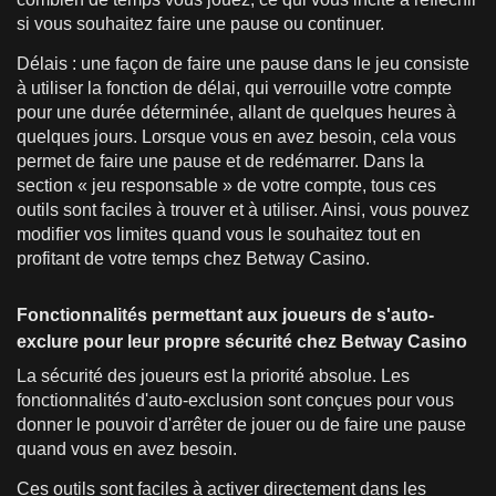
si vous souhaitez faire une pause ou continuer.
Délais : une façon de faire une pause dans le jeu consiste
à utiliser la fonction de délai, qui verrouille votre compte
pour une durée déterminée, allant de quelques heures à
quelques jours. Lorsque vous en avez besoin, cela vous
permet de faire une pause et de redémarrer. Dans la
section « jeu responsable » de votre compte, tous ces
outils sont faciles à trouver et à utiliser. Ainsi, vous pouvez
modifier vos limites quand vous le souhaitez tout en
profitant de votre temps chez Betway Casino.
Fonctionnalités permettant aux joueurs de s'auto-
exclure pour leur propre sécurité chez Betway Casino
La sécurité des joueurs est la priorité absolue. Les
fonctionnalités d'auto-exclusion sont conçues pour vous
donner le pouvoir d'arrêter de jouer ou de faire une pause
quand vous en avez besoin.
Ces outils sont faciles à activer directement dans les