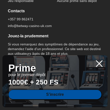
Jeu responsable
Aucune prime sans dépôt
Contacts
+357 99 862471
info@betway-casino-uk.com
Jouez-la prudemment
Si vous remarquez des symptômes de dépendance au jeu,
demandez l'aide d'un professionnel. Ce site web est destiné
aux utilisateurs âgés de 18 ans et plus.
Prime
pour le premier dépôt
1000€ + 250 FS
Changer de langue
S'inscrire
All Rights Reserved.