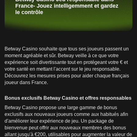
France- Jouez intelligemment et gardez
le contrôle
Betway Casino souhaite que tous ses joueurs passent un
moment agréable et sûr. Betway veille à ce que votre
expérience soit divertissante tout en protégeant votre € et
votre santé en mettant l'accent sur le jeu responsable.
Découvrez les mesures prises pour aider chaque français
joueur dans France.
Bonus exclusifs Betway Casino et offres responsables
Betway Casino propose une large gamme de bonus
exclusifs aux nouveaux joueurs comme aux habitués afin
d'améliorer leur expérience de jeu. Un package de
bienvenue peut offrir aux nouveaux membres des bonus
allant jusqu'à €200, utilisables pour augmenter la valeur de