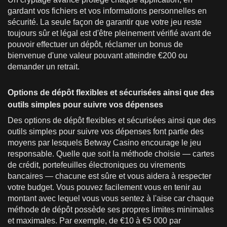
gardant vos fichiers et vos informations personnelles en
sécurité. La seule façon de garantir que votre jeu reste
toujours sûr et légal est d'être pleinement vérifié avant de
pouvoir effectuer un dépôt, réclamer un bonus de
bienvenue d'une valeur pouvant atteindre €200 ou
demander un retrait.
Options de dépôt flexibles et sécurisées ainsi que des
outils simples pour suivre vos dépenses
Des options de dépôt flexibles et sécurisées ainsi que des
outils simples pour suivre vos dépenses font partie des
moyens par lesquels Betway Casino encourage le jeu
responsable. Quelle que soit la méthode choisie — cartes
de crédit, portefeuilles électroniques ou virements
bancaires — chacune est sûre et vous aidera à respecter
votre budget. Vous pouvez facilement vous en tenir au
montant avec lequel vous vous sentez à l'aise car chaque
méthode de dépôt possède ses propres limites minimales
et maximales. Par exemple, de €10 à €5 000 par