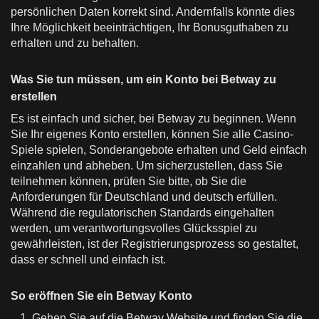
persönlichen Daten korrekt sind. Andernfalls könnte dies
Ihre Möglichkeit beeinträchtigen, Ihr Bonusguthaben zu
erhalten und zu behalten.
Was Sie tun müssen, um ein Konto bei Betway zu
erstellen
Es ist einfach und sicher, bei Betway zu beginnen. Wenn
Sie Ihr eigenes Konto erstellen, können Sie alle Casino-
Spiele spielen, Sonderangebote erhalten und Geld einfach
einzahlen und abheben. Um sicherzustellen, dass Sie
teilnehmen können, prüfen Sie bitte, ob Sie die
Anforderungen für Deutschland und deutsch erfüllen.
Während die regulatorischen Standards eingehalten
werden, um verantwortungsvolles Glücksspiel zu
gewährleisten, ist der Registrierungsprozess so gestaltet,
dass er schnell und einfach ist.
So eröffnen Sie ein Betway Konto
Gehen Sie auf die Betway Website und finden Sie die