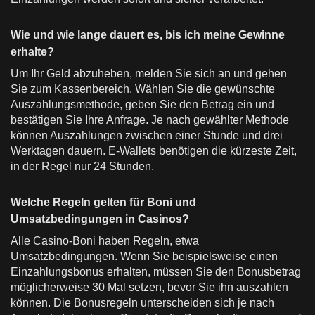
Wie und wie lange dauert es, bis ich meine Gewinne
erhalte?
Um Ihr Geld abzuheben, melden Sie sich an und gehen
Sie zum Kassenbereich. Wählen Sie die gewünschte
Auszahlungsmethode, geben Sie den Betrag ein und
bestätigen Sie Ihre Anfrage. Je nach gewählter Methode
können Auszahlungen zwischen einer Stunde und drei
Werktagen dauern. E-Wallets benötigen die kürzeste Zeit,
in der Regel nur 24 Stunden.
Welche Regeln gelten für Boni und
Umsatzbedingungen in Casinos?
Alle Casino-Boni haben Regeln, etwa
Umsatzbedingungen. Wenn Sie beispielsweise einen
Einzahlungsbonus erhalten, müssen Sie den Bonusbetrag
möglicherweise 30 Mal setzen, bevor Sie ihn auszahlen
können. Die Bonusregeln unterscheiden sich je nach