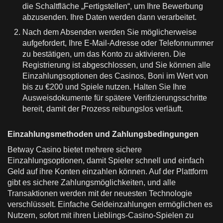
die Schaltfläche „Fertigstellen“, um Ihre Bewerbung
abzusenden. Ihre Daten werden dann verarbeitet.
Nach dem Absenden werden Sie möglicherweise
aufgefordert, Ihre E-Mail-Adresse oder Telefonnummer
zu bestätigen, um das Konto zu aktivieren. Die
Registrierung ist abgeschlossen, und Sie können alle
Einzahlungsoptionen des Casinos, Boni im Wert von
bis zu €200 und Spiele nutzen. Halten Sie Ihre
Ausweisdokumente für spätere Verifizierungsschritte
bereit, damit der Prozess reibungslos verläuft.
Einzahlungsmethoden und Zahlungsbedingungen
Betway Casino bietet mehrere sichere
Einzahlungsoptionen, damit Spieler schnell und einfach
Geld auf ihre Konten einzahlen können. Auf der Plattform
gibt es sichere Zahlungsmöglichkeiten, und alle
Transaktionen werden mit der neuesten Technologie
verschlüsselt. Einfache Geldeinzahlungen ermöglichen es
Nutzern, sofort mit ihren Lieblings-Casino-Spielen zu