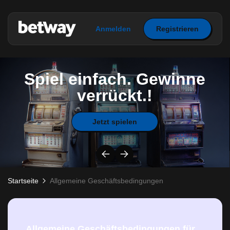
Anmelden
Registrieren
Spiel einfach. Gewinne
verrückt.!
Jetzt spielen
Startseite
Allgemeine Geschäftsbedingungen
Allgemeine Geschäftsbedingungen für