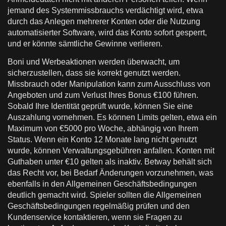
jemand des Systemmissbrauchs verdächtigt wird, etwa
durch das Anlegen mehrerer Konten oder die Nutzung
automatisierter Software, wird das Konto sofort gesperrt,
und er könnte sämtliche Gewinne verlieren.
Boni und Werbeaktionen werden überwacht, um
sicherzustellen, dass sie korrekt genutzt werden.
Missbrauch oder Manipulation kann zum Ausschluss von
Angeboten und zum Verlust Ihres Bonus €100 führen.
Sobald Ihre Identität geprüft wurde, können Sie eine
Auszahlung vornehmen. Es können Limits gelten, etwa ein
Maximum von €5000 pro Woche, abhängig von Ihrem
Status. Wenn ein Konto 12 Monate lang nicht genutzt
wurde, können Verwaltungsgebühren anfallen. Konten mit
Guthaben unter €10 gelten als inaktiv. Betway behält sich
das Recht vor, bei Bedarf Änderungen vorzunehmen, was
ebenfalls in den Allgemeinen Geschäftsbedingungen
deutlich gemacht wird. Spieler sollten die Allgemeinen
Geschäftsbedingungen regelmäßig prüfen und den
Kundenservice kontaktieren, wenn sie Fragen zu