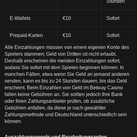
Stunden
E-Wallets
€10
Sofort
Prepaid-Karten
€10
Sofort
Alle Einzahlungen müssen von einem eigenen Konto des
Spielers stammen; Geld von Dritten ist nicht erlaubt.
Deshalb erscheinen die meisten Einzahlungen sofort,
sodass Sie sofort mit dem Spielen beginnen können. In
manchen Fällen, etwa wenn Sie Geld an jemand anderen
senden, kann es bis zu 24 Stunden dauern, bis das Geld
erscheint. Beim Einzahlen von Geld im Betway Casino
fallen keine Gebühren an. Sie sollten jedoch Ihre Bank
oder Ihren Zahlungsanbieter prüfen, ob zusätzliche
Gebühren anfallen, da diese je nach gewählter
Zahlungsmethode und Deutschland unterschiedlich sein
können.
Auszahlungsregeln und Bearbeitungszeiten