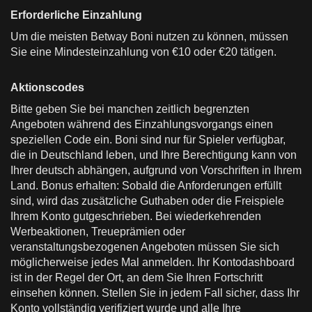
Erforderliche Einzahlung
Um die meisten Betway Boni nutzen zu können, müssen
Sie eine Mindesteinzahlung von €10 oder €20 tätigen.
Aktionscodes
Bitte geben Sie bei manchen zeitlich begrenzten
Angeboten während des Einzahlungsvorgangs einen
speziellen Code ein. Boni sind nur für Spieler verfügbar,
die in Deutschland leben, und Ihre Berechtigung kann von
Ihrer deutsch abhängen, aufgrund von Vorschriften in Ihrem
Land. Bonus erhalten: Sobald die Anforderungen erfüllt
sind, wird das zusätzliche Guthaben oder die Freispiele
Ihrem Konto gutgeschrieben. Bei wiederkehrenden
Werbeaktionen, Treueprämien oder
veranstaltungsbezogenen Angeboten müssen Sie sich
möglicherweise jedes Mal anmelden. Ihr Kontodashboard
ist in der Regel der Ort, an dem Sie Ihren Fortschritt
einsehen können. Stellen Sie in jedem Fall sicher, dass Ihr
Konto vollständig verifiziert wurde und alle Ihre