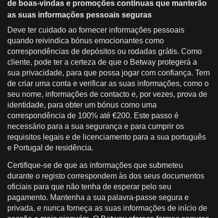
de boas-vindas e promoções contínuas que manterão
as suas informações pessoais seguras
Deve ter cuidado ao fornecer informações pessoais
quando reivindica bónus emocionantes como
correspondências de depósitos ou rodadas grátis. Como
cliente, pode ter a certeza de que o Betway protegerá a
sua privacidade, para que possa jogar com confiança. Tem
de criar uma conta e verificar as suas informações, como o
seu nome, informações de contacto e, por vezes, prova de
identidade, para obter um bónus como uma
correspondência de 100% até €200. Este passo é
necessário para a sua segurança e para cumprir os
requisitos legais e de licenciamento para a sua português
e Portugal de residência.
Certifique-se de que as informações que submeteu
durante o registo correspondem às dos seus documentos
oficiais para que não tenha de esperar pelo seu
pagamento. Mantenha a sua palavra-passe segura e
privada, e nunca forneça as suas informações de início de