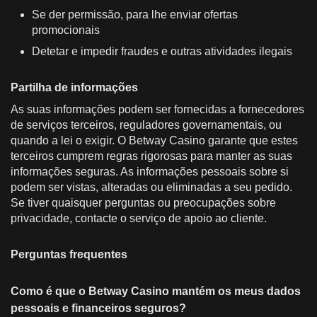
Se der permissão, para lhe enviar ofertas
promocionais
Detetar e impedir fraudes e outras atividades ilegais
Partilha de informações
As suas informações podem ser fornecidas a fornecedores
de serviços terceiros, reguladores governamentais, ou
quando a lei o exigir. O Betway Casino garante que estes
terceiros cumprem regras rigorosas para manter as suas
informações seguras. As informações pessoais sobre si
podem ser vistas, alteradas ou eliminadas a seu pedido.
Se tiver quaisquer perguntas ou preocupações sobre
privacidade, contacte o serviço de apoio ao cliente.
Perguntas frequentes
Como é que o Betway Casino mantém os meus dados
pessoais e financeiros seguros?