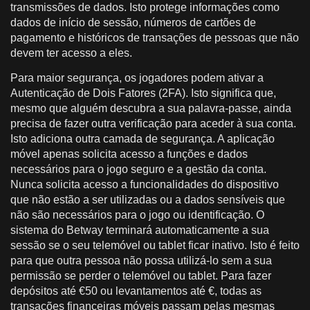
transmissões de dados. Isto protege informações como
dados de início de sessão, números de cartões de
pagamento e históricos de transações de pessoas que não
devem ter acesso a eles.
Para maior segurança, os jogadores podem ativar a
Autenticação de Dois Fatores (2FA). Isto significa que,
mesmo que alguém descubra a sua palavra-passe, ainda
precisa de fazer outra verificação para aceder à sua conta.
Isto adiciona outra camada de segurança. A aplicação
móvel apenas solicita acesso a funções e dados
necessários para o jogo seguro e a gestão da conta.
Nunca solicita acesso a funcionalidades do dispositivo
que não estão a ser utilizadas ou a dados sensíveis que
não são necessários para o jogo ou identificação. O
sistema do Betway terminará automaticamente a sua
sessão se o seu telemóvel ou tablet ficar inativo. Isto é feito
para que outra pessoa não possa utilizá-lo sem a sua
permissão se perder o telemóvel ou tablet. Para fazer
depósitos até €50 ou levantamentos até €, todas as
transações financeiras móveis passam pelas mesmas