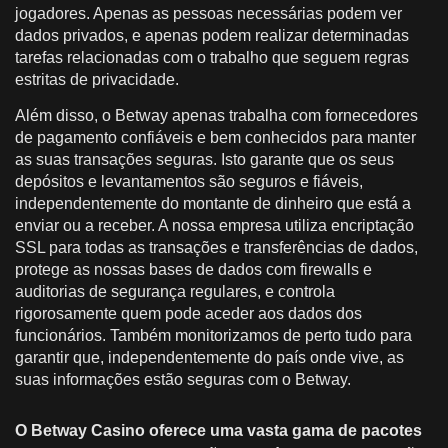
jogadores. Apenas as pessoas necessárias podem ver
dados privados, e apenas podem realizar determinadas
tarefas relacionadas com o trabalho que seguem regras
estritas de privacidade.
Além disso, o Betway apenas trabalha com fornecedores
de pagamento confiáveis e bem conhecidos para manter
as suas transações seguras. Isto garante que os seus
depósitos e levantamentos são seguros e fiáveis,
independentemente do montante de dinheiro que está a
enviar ou a receber. A nossa empresa utiliza encriptação
SSL para todas as transações e transferências de dados,
protege as nossas bases de dados com firewalls e
auditorias de segurança regulares, e controla
rigorosamente quem pode aceder aos dados dos
funcionários. Também monitorizamos de perto tudo para
garantir que, independentemente do país onde vive, as
suas informações estão seguras com o Betway.
O Betway Casino oferece uma vasta gama de pacotes