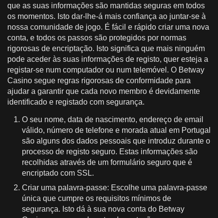
que as suas informações são mantidas seguras em todos
os momentos. Isto dar-lhe-á mais confiança ao juntar-se à
nossa comunidade de jogo. É fácil e rápido criar uma nova
conta, e todos os passos são protegidos por normas
rigorosas de encriptação. Isto significa que mais ninguém
pode aceder às suas informações de registo, quer esteja a
registar-se num computador ou num telemóvel. O Betway
Casino segue regras rigorosas de conformidade para
ajudar a garantir que cada novo membro é devidamente
identificado e registado com segurança.
O seu nome, data de nascimento, endereço de email
válido, número de telefone e morada atual em Portugal
são alguns dos dados pessoais que introduz durante o
processo de registo seguro. Estas informações são
recolhidas através de um formulário seguro que é
encriptado com SSL.
Criar uma palavra-passe: Escolhe uma palavra-passe
única que cumpre os requisitos mínimos de
segurança. Isto dá à sua nova conta do Betway