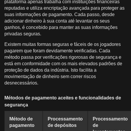
plataforma apenas trabalha com instituições financeiras
reputadas e utiliza encriptação avançada para proteger as
suas informações de pagamento. Cada passo, desde
adicionar dinheiro à sua conta até levantar os seus
ganhos, é concebido para manter as suas informações
privadas seguras.
Existem muitas formas seguras e fáceis de os jogadores
pagarem que foram devidamente verificadas. Cada
método passa por verificações rigorosas de segurança e
está em conformidade com os mais elevados padrões de
proteção de dados da indústria. Isto facilita a
movimentação de dinheiro sem correr riscos
desnecessários.
Métodos de pagamento aceites e funcionalidades de
segurança
Método de
Processamento
Processamento
pagamento
de depósitos
de