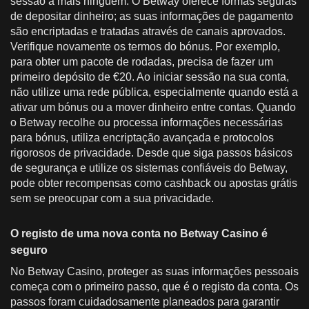
sessão a mais ninguém. O Betway oferece formas seguras
de depositar dinheiro; as suas informações de pagamento
são encriptadas e tratadas através de canais aprovados.
Verifique novamente os termos do bónus. Por exemplo,
para obter um pacote de rodadas, precisa de fazer um
primeiro depósito de €20. Ao iniciar sessão na sua conta,
não utilize uma rede pública, especialmente quando está a
ativar um bónus ou a mover dinheiro entre contas. Quando
o Betway recolhe ou processa informações necessárias
para bónus, utiliza encriptação avançada e protocolos
rigorosos de privacidade. Desde que siga passos básicos
de segurança e utilize os sistemas confiáveis do Betway,
pode obter recompensas como cashback ou apostas grátis
sem se preocupar com a sua privacidade.
O registo de uma nova conta no Betway Casino é
seguro
No Betway Casino, proteger as suas informações pessoais
começa com o primeiro passo, que é o registo da conta. Os
passos foram cuidadosamente planeados para garantir