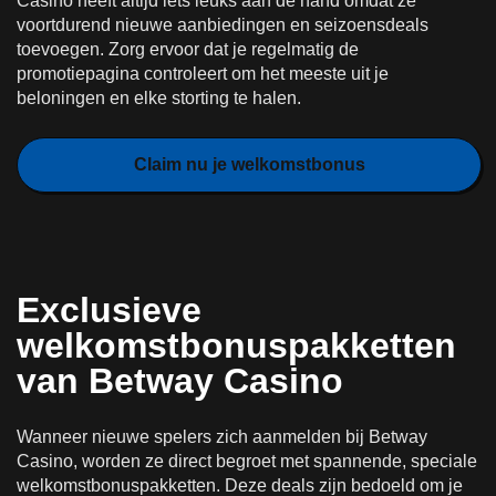
Casino heeft altijd iets leuks aan de hand omdat ze
voortdurend nieuwe aanbiedingen en seizoensdeals
toevoegen. Zorg ervoor dat je regelmatig de
promotiepagina controleert om het meeste uit je
beloningen en elke storting te halen.
Claim nu je welkomstbonus
Exclusieve
welkomstbonuspakketten
van Betway Casino
Wanneer nieuwe spelers zich aanmelden bij Betway
Casino, worden ze direct begroet met spannende, speciale
welkomstbonuspakketten. Deze deals zijn bedoeld om je