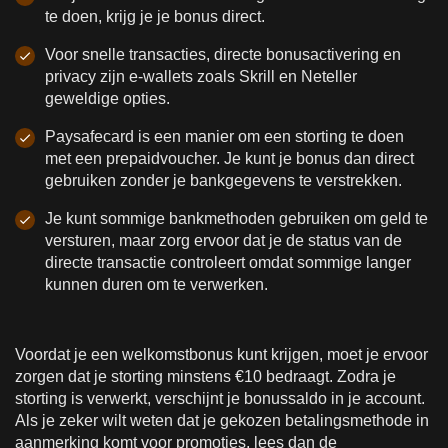
te doen, krijg je je bonus direct.
Voor snelle transacties, directe bonusactivering en
privacy zijn e-wallets zoals Skrill en Neteller
geweldige opties.
Paysafecard is een manier om een storting te doen
met een prepaidvoucher. Je kunt je bonus dan direct
gebruiken zonder je bankgegevens te verstrekken.
Je kunt sommige bankmethoden gebruiken om geld te
versturen, maar zorg ervoor dat je de status van de
directe transactie controleert omdat sommige langer
kunnen duren om te verwerken.
Voordat je een welkomstbonus kunt krijgen, moet je ervoor
zorgen dat je storting minstens €10 bedraagt. Zodra je
storting is verwerkt, verschijnt je bonussaldo in je account.
Als je zeker wilt weten dat je gekozen betalingsmethode in
aanmerking komt voor promoties, lees dan de