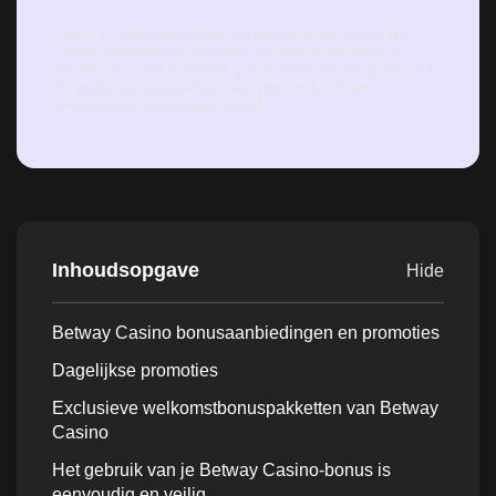
Claim je welkomstpakket en ontvang bonussen die
alleen beschikbaar zijn voor spelers in Nederland.
Geniet van een premium game-ervaring die populair is
bij veel Nederlands-fans wanneer je tot € aan
welkomstaanbiedingen claimt.
Inhoudsopgave
Hide
Betway Casino bonusaanbiedingen en promoties
Dagelijkse promoties
Exclusieve welkomstbonuspakketten van Betway
Casino
Het gebruik van je Betway Casino-bonus is
eenvoudig en veilig