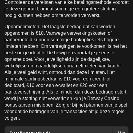
Controleer de vereisten van elke betalingsmethode voordat
je deze gebruikt, omdat sommige een grotere storting
nodig kunnen hebben om te worden verwerkt.
Opnamelimieten: Het laagste bedrag dat kan worden
opgenomen is €10. Vanwege verwerkingskosten of
partnerbeleid kunnen sommige bankopties iets hogere
limieten hebben. Om vertragingen te voorkomen, is het het
beste om je identiteit te bewijzen voordat je je eerste
opname doet. Voor je veiligheid zijn de dagelijkse,
wekelijkse en maandelijkse opnamelimieten van kracht.
Als je veel geld wint, onthoud dan deze limieten. Het
minimale stortingsbedrag is £10 voor een credit- of
debitcard, £10 voor een e-wallet en £20 voor een
bankoverschrijving. Als je minder dan deze bedragen stort,
wordt je storting niet verwerkt en kun je Betway Casino
bonuskansen mislopen. Zorg er bij het plannen van je spel
voor dat de bedragen van je transacties altijd deze regels
volgen.