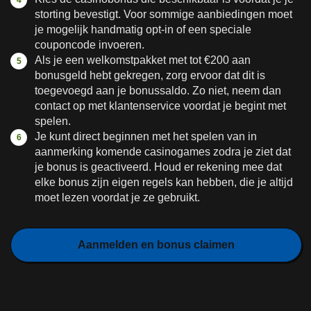
storting bevestigt. Voor sommige aanbiedingen moet
je mogelijk handmatig opt-in of een speciale
couponcode invoeren.
Als je een welkomstpakket met tot €200 aan
bonusgeld hebt gekregen, zorg ervoor dat dit is
toegevoegd aan je bonussaldo. Zo niet, neem dan
contact op met klantenservice voordat je begint met
spelen.
Je kunt direct beginnen met het spelen van in
aanmerking komende casinogames zodra je ziet dat
je bonus is geactiveerd. Houd er rekening mee dat
elke bonus zijn eigen regels kan hebben, die je altijd
moet lezen voordat je ze gebruikt.
Aanmelden en bonus claimen