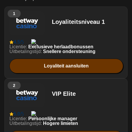
1
Loyaliteitsniveau 1
4.5
/5
Licentie:
Exclusieve herlaadbonussen
Uitbetalingstijd:
Snellere ondersteuning
Loyaliteit aansluiten
2
VIP Elite
5.0
/5
Licentie:
Persoonlijke manager
Uitbetalingstijd:
Hogere limieten