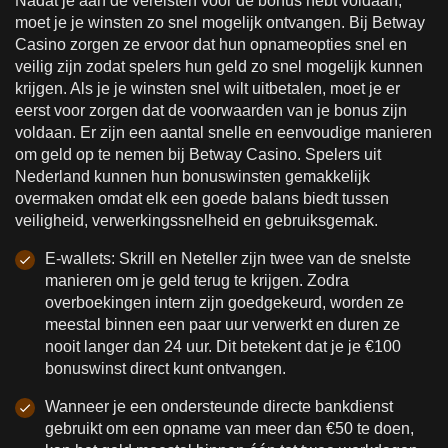
Nadat je aan de vereisten voor de bonus hebt voldaan,
moet je je winsten zo snel mogelijk ontvangen. Bij Betway
Casino zorgen ze ervoor dat hun opnameopties snel en
veilig zijn zodat spelers hun geld zo snel mogelijk kunnen
krijgen. Als je je winsten snel wilt uitbetalen, moet je er
eerst voor zorgen dat de voorwaarden van je bonus zijn
voldaan. Er zijn een aantal snelle en eenvoudige manieren
om geld op te nemen bij Betway Casino. Spelers uit
Nederland kunnen hun bonuswinsten gemakkelijk
overmaken omdat elk een goede balans biedt tussen
veiligheid, verwerkingssnelheid en gebruiksgemak.
E-wallets: Skrill en Neteller zijn twee van de snelste
manieren om je geld terug te krijgen. Zodra
overboekingen intern zijn goedgekeurd, worden ze
meestal binnen een paar uur verwerkt en duren ze
nooit langer dan 24 uur. Dit betekent dat je je €100
bonuswinst direct kunt ontvangen.
Wanneer je een ondersteunde directe bankdienst
gebruikt om een opname van meer dan €50 te doen,