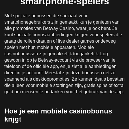
smartphone-spelers
Met speciale bonussen die speciaal voor
smartphonegebruikers zijn gemaakt, kun je genieten van
alle promoties van Betway Casino, waar je ook bent. Je
kunt speciale bonusaanbiedingen krijgen voor spelers die
graag de rollen draaien of live dealer games onderweg
spelen met hun mobiele apparaten. Mobiele
casinobonussen zijn gemakkelijk toegankelijk. Log
gewoon in op je Betway-account via de browser van je
telefoon of de officiële app, en je ziet alle aanbiedingen
direct in je account. Meestal zijn deze bonussen net zo
spannend als desktoppromoties. Ze kunnen deals bevatten
die alleen voor mobiele stortingen zijn, gratis spins of extra
geld om mensen te bedanken voor het gebruik van de app.
Hoe je een mobiele casinobonus
krijgt