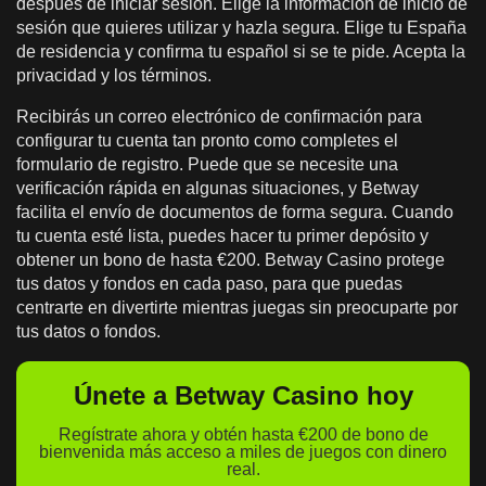
después de iniciar sesión. Elige la información de inicio de
sesión que quieres utilizar y hazla segura. Elige tu España
de residencia y confirma tu español si se te pide. Acepta la
privacidad y los términos.
Recibirás un correo electrónico de confirmación para
configurar tu cuenta tan pronto como completes el
formulario de registro. Puede que se necesite una
verificación rápida en algunas situaciones, y Betway
facilita el envío de documentos de forma segura. Cuando
tu cuenta esté lista, puedes hacer tu primer depósito y
obtener un bono de hasta €200. Betway Casino protege
tus datos y fondos en cada paso, para que puedas
centrarte en divertirte mientras juegas sin preocuparte por
tus datos o fondos.
Únete a Betway Casino hoy
Regístrate ahora y obtén hasta €200 de bono de
bienvenida más acceso a miles de juegos con dinero
real.