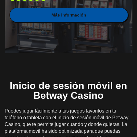
Más información
Inicio de sesión móvil en
Betway Casino
Puedes jugar fácilmente a tus juegos favoritos en tu
teléfono o tableta con el inicio de sesión móvil de Betway
Casino, que te permite jugar cuando y donde quieras. La
plataforma móvil ha sido optimizada para que puedas