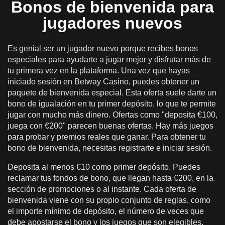
Bonos de bienvenida para
jugadores nuevos
Es genial ser un jugador nuevo porque recibes bonos
especiales para ayudarte a jugar mejor y disfrutar más de
tu primera vez en la plataforma. Una vez que hayas
iniciado sesión en Betway Casino, puedes obtener un
paquete de bienvenida especial. Esta oferta suele darte un
bono de igualación en tu primer depósito, lo que te permite
jugar con mucho más dinero. Ofertas como "deposita €100,
juega con €200" parecen buenas ofertas. Hay más juegos
para probar y premios reales que ganar. Para obtener tu
bono de bienvenida, necesitas registrarte e iniciar sesión.
Deposita al menos €10 como primer depósito. Puedes
reclamar tus fondos de bono, que llegan hasta €200, en la
sección de promociones o al instante. Cada oferta de
bienvenida viene con su propio conjunto de reglas, como
el importe mínimo de depósito, el número de veces que
debe apostarse el bono y los juegos que son elegibles.