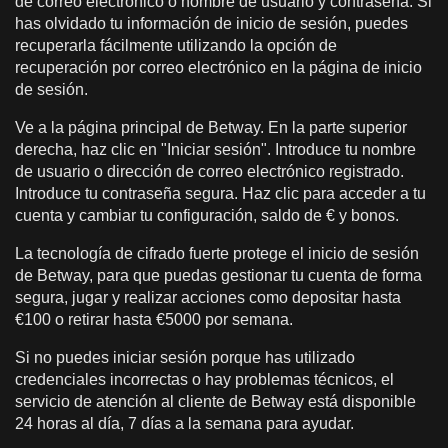
de correo electrónico o nombre de usuario y contraseña. Si
has olvidado tu información de inicio de sesión, puedes
recuperarla fácilmente utilizando la opción de
recuperación por correo electrónico en la página de inicio
de sesión.
Ve a la página principal de Betway. En la parte superior
derecha, haz clic en "Iniciar sesión". Introduce tu nombre
de usuario o dirección de correo electrónico registrado.
Introduce tu contraseña segura. Haz clic para acceder a tu
cuenta y cambiar tu configuración, saldo de € y bonos.
La tecnología de cifrado fuerte protege el inicio de sesión
de Betway, para que puedas gestionar tu cuenta de forma
segura, jugar y realizar acciones como depositar hasta
€100 o retirar hasta €5000 por semana.
Si no puedes iniciar sesión porque has utilizado
credenciales incorrectas o hay problemas técnicos, el
servicio de atención al cliente de Betway está disponible
24 horas al día, 7 días a la semana para ayudar.