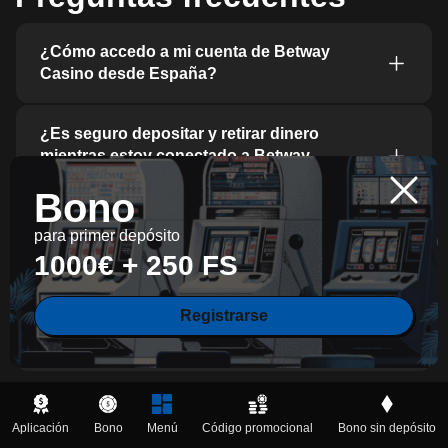
¿Cómo accedo a mi cuenta de Betway
Casino desde España?
¿Es seguro depositar y retirar dinero
mientras estoy conectado a Betway
Casino?
Bono
para primer depósito
¿Qué pasos debo seguir para verificar mi
1000€ + 250 FS
cuenta?
Registrarse
¿Pueden los dispositivos móviles iniciar
sesión en Betway Casino?
Aplicación
Bono
Menú
Código promocional
Bono sin depósito
Términos de servicio
Páginas principales