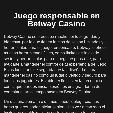
Juego responsable en
Betway Casino
Betway Casino se preocupa mucho por tu seguridad y
bienestar, por lo que tienen inicios de sesión limitados y
herramientas para el juego responsable. Betway te ofrece
muchas herramientas útiles, como límites de inicio de
sesión y herramientas para el juego responsable, para
ayudarte a mantener el control de tu experiencia de juego.
Estas funciones de seguridad están diseñadas para
mantener el casino como un lugar divertido y seguro para
todos los jugadores. Establecer límites en la frecuencia
con la que puedes iniciar sesión es una gran forma de
controlar cuánto tiempo pasas en Betway Casino.
Un día, una semana o un mes, puedes elegir cuántas
horas quieres poder iniciar sesión. Una vez alcanzado el
límite que establezcas, no podrás acceder a tu cuenta