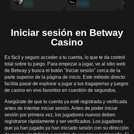
71€
439€
Iniciar sesión en Betway
Casino
Es fácil y seguro acceder a tu cuenta, lo que te da control
total sobre tu juego. Para empezar a jugar, ve al sitio web
de Betway y busca el botón "Iniciar sesión" cerca de la
parte superior de la página de inicio. Este método directo
facilita pasar de explorar a jugar a tus tragaperras y juegos
de casino en vivo favoritos en cuestión de segundos.
Asegúrate de que tu cuenta ya esté registrada y verificada
antes de intentar iniciar sesión. Antes de poder iniciar
sesión por primera vez, los jugadores nuevos deben
registrarse rápidamente y ser verificados. Los jugadores
que ya han jugado ya han iniciado sesión con su dirección