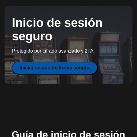
Inicio de sesión
seguro
Protegido por cifrado avanzado y 2FA
Iniciar sesión de forma segura
Guía de inicio de sesión