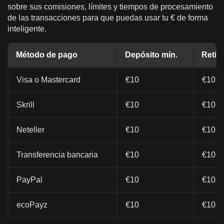
sobre sus comisiones, límites y tiempos de procesamiento
de las transacciones para que puedas usar tu € de forma
inteligente.
Método de pago
Depósito mín.
Retir
Visa o Mastercard
€10
€10
Skrill
€10
€10
Neteller
€10
€10
Transferencia bancaria
€10
€10
PayPal
€10
€10
ecoPayz
€10
€10