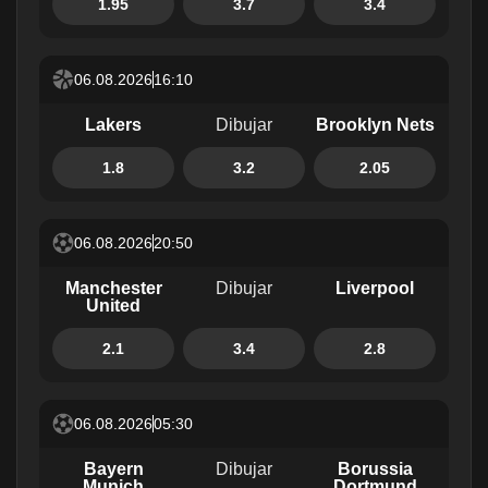
1.95
3.7
3.4
06.08.2026
16:10
Lakers
Dibujar
Brooklyn Nets
1.8
3.2
2.05
06.08.2026
20:50
Manchester
Dibujar
Liverpool
United
2.1
3.4
2.8
06.08.2026
05:30
Bayern
Dibujar
Borussia
Munich
Dortmund