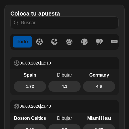
Coloca tu apuesta
Todo
06.08.2026
12:10
Spain
Dibujar
Germany
1.72
4.1
4.6
06.08.2026
23:40
Boston Celtics
Dibujar
Miami Heat